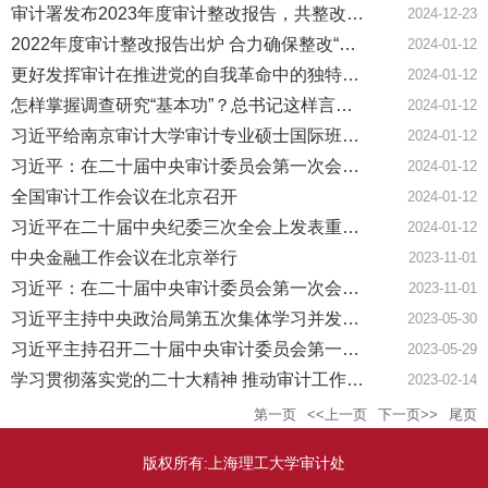
审计署发布2023年度审计整改报告，共整改问题金额5380多亿元！
2024-12-23
2022年度审计整改报告出炉 合力确保整改“动真格”
2024-01-12
更好发挥审计在推进党的自我革命中的独特作用
2024-01-12
怎样掌握调查研究“基本功”？总书记这样言传身教
2024-01-12
习近平给南京审计大学审计专业硕士国际班的留学生回信
2024-01-12
习近平：在二十届中央审计委员会第一次会议上的讲话
2024-01-12
全国审计工作会议在北京召开
2024-01-12
习近平在二十届中央纪委三次全会上发表重要讲话强调 深入推进党的自我革命 坚决打赢反腐败斗争攻坚战持久战
2024-01-12
中央金融工作会议在北京举行
2023-11-01
习近平：在二十届中央审计委员会第一次会议上的讲话
2023-11-01
习近平主持中央政治局第五次集体学习并发表重要讲话
2023-05-30
习近平主持召开二十届中央审计委员会第一次会议强调 发挥审计在推进党的自我革命中的独特作用 进一步推进新时代审计工作高质量发展
2023-05-29
学习贯彻落实党的二十大精神 推动审计工作高质量发展
2023-02-14
第一页
<<上一页
下一页>>
尾页
版权所有:上海理工大学审计处