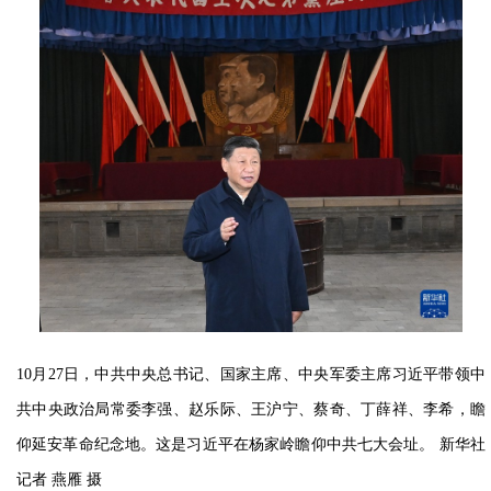
10月27日，中共中央总书记、国家主席、中央军委主席习近平带领中
共中央政治局常委李强、赵乐际、王沪宁、蔡奇、丁薛祥、李希，瞻
仰延安革命纪念地。这是习近平在杨家岭瞻仰中共七大会址。 新华社
记者 燕雁 摄