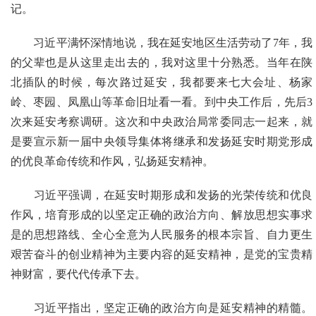
记。
习近平满怀深情地说，我在延安地区生活劳动了7年，我
的父辈也是从这里走出去的，我对这里十分熟悉。当年在陕
北插队的时候，每次路过延安，我都要来七大会址、杨家
岭、枣园、凤凰山等革命旧址看一看。到中央工作后，先后3
次来延安考察调研。这次和中央政治局常委同志一起来，就
是要宣示新一届中央领导集体将继承和发扬延安时期党形成
的优良革命传统和作风，弘扬延安精神。
习近平强调，在延安时期形成和发扬的光荣传统和优良
作风，培育形成的以坚定正确的政治方向、解放思想实事求
是的思想路线、全心全意为人民服务的根本宗旨、自力更生
艰苦奋斗的创业精神为主要内容的延安精神，是党的宝贵精
神财富，要代代传承下去。
习近平指出，坚定正确的政治方向是延安精神的精髓。