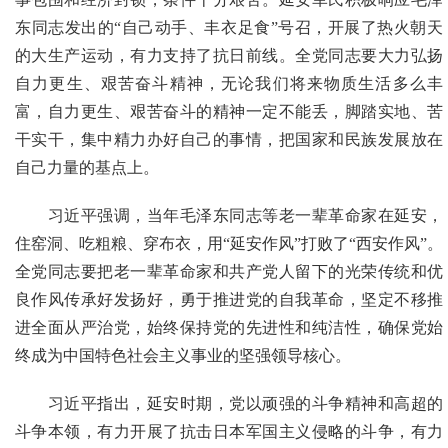
东同志发出的“自己动手、丰衣足食”号召，开展了热火朝天
的大生产运动，有力支持了抗日前线。全党同志要大力弘扬
自力更生、艰苦奋斗精神，无论我们将来物质生活多么丰
富，自力更生、艰苦奋斗的精神一定不能丢，脚踏实地、苦
干实干，集中精力办好自己的事情，把国家和民族发展放在
自己力量的基点上。
习近平强调，当年毛泽东同志等老一辈革命家在延安，
住窑洞、吃粗粮、穿布衣，用“延安作风”打败了“西安作风”。
全党同志要把老一辈革命家和共产党人留下的光荣传统和优
良作风传承好发扬好，勇于推进党的自我革命，坚定不移推
进全面从严治党，始终保持党的先进性和纯洁性，确保党始
终成为中国特色社会主义事业的坚强领导核心。
习近平指出，延安时期，党以顽强的斗争精神和高超的
斗争本领，有力开展了抗击日本军国主义侵略的斗争，有力