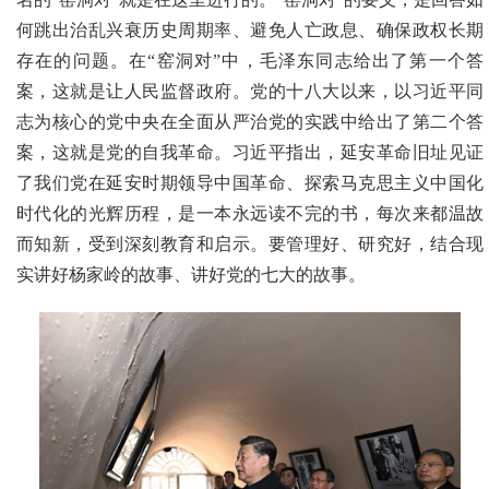
何跳出治乱兴衰历史周期率、避免人亡政息、确保政权长期
存在的问题。在“窑洞对”中，毛泽东同志给出了第一个答
案，这就是让人民监督政府。党的十八大以来，以习近平同
志为核心的党中央在全面从严治党的实践中给出了第二个答
案，这就是党的自我革命。习近平指出，延安革命旧址见证
了我们党在延安时期领导中国革命、探索马克思主义中国化
时代化的光辉历程，是一本永远读不完的书，每次来都温故
而知新，受到深刻教育和启示。要管理好、研究好，结合现
实讲好杨家岭的故事、讲好党的七大的故事。