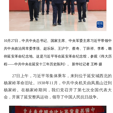
10月27日，中共中央总书记、国家主席、中央军委主席习近平带领中
共中央政治局常委李强、赵乐际、王沪宁、蔡奇、丁薛祥、李希，瞻
仰延安革命纪念地。这是习近平等在延安革命纪念馆，参观《伟大历
程——中共中央在延安十三年历史陈列》。 新华社记者 王晔 摄
27日上午，习近平等集体乘车，来到位于延安城西北的
杨家岭革命旧址。1938年11月，中共中央机关由凤凰山迁到
杨家岭。在杨家岭期间，我们党召开了第七次全国代表大
会，开展了延安整风运动，领导了中国人民抗日战争。