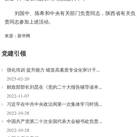
刘国中、陈希和中央有关部门负责同志，陕西省有关负
责同志参加上述活动。
来源：新华网
党建引领