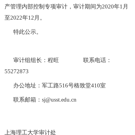
产管理内部控制专项审计，
审计期间为
2020
年
1
月
至
2022
年
12
月。
特此公示。
审计组组长：程旺
联系电话：
55272873
办公地址：军工路
516
号格致堂
410
室
联系邮箱：
sj@usst.edu.cn
上海理工大学审计处