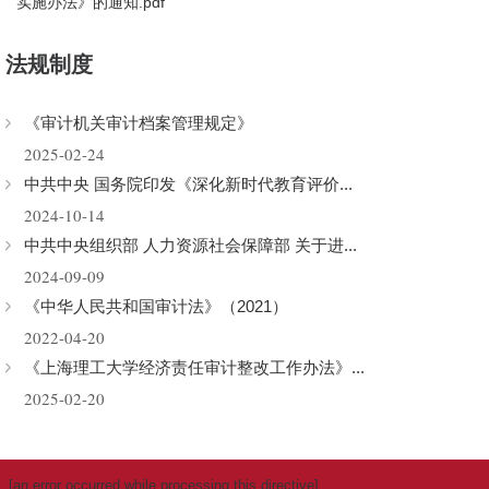
实施办法》的通知.pdf
法规制度
[an error occurred while processing this directive]